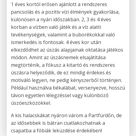
1 éves kortól erősen ajánlott a rendszeres
pancsolás és a pozitív vízi élmények gyakorlása,
különösen a nyári időszakban. 2, 3 és 4 éves
korban a vízben való játék és a víz alatti
tevékenységek, valamint a buborékokkal való
ismerkedés is fontosak. 4 éves kor után
elkezdődhet az úszás alapjainak oktatása játékos
módon. Amint az úszásnemek elsajátítása
megtörténik, a fókusz a kitartó és rendszeres
úszásra helyeződik, de ez mindig érdekes és
motiváló legyen, ne pedig kényszerből történjen.
Például használva békalábat, versenyezve, hosszú
távon egyetlen lélegzéssel vagy különböző
úszóeszközökkel.
A kis halacskákat nyáron várom a Partfürdőn, de
az idősebbek is bátran csatlakozhatnak a
csapatba a fóbiák leküzdése érdekében!