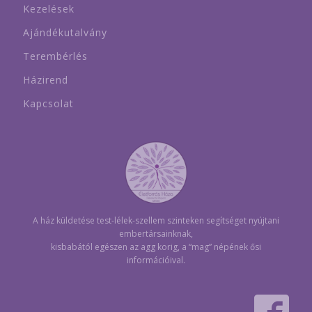
Kezelések
Ajándékutalvány
Terembérlés
Házirend
Kapcsolat
A ház küldetése test-lélek-szellem szinteken segítséget nyújtani
embertársainknak,
kisbabától egészen az agg korig, a “mag” népének ősi
információival.