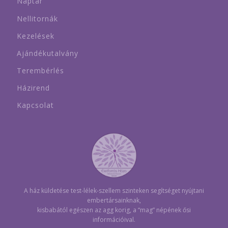
Naptár
Nellitornák
Kezelések
Ajándékutalvány
Terembérlés
Házirend
Kapcsolat
A ház küldetése test-lélek-szellem szinteken segítséget nyújtani
embertársainknak,
kisbabától egészen az agg korig, a “mag” népének ősi
információival.